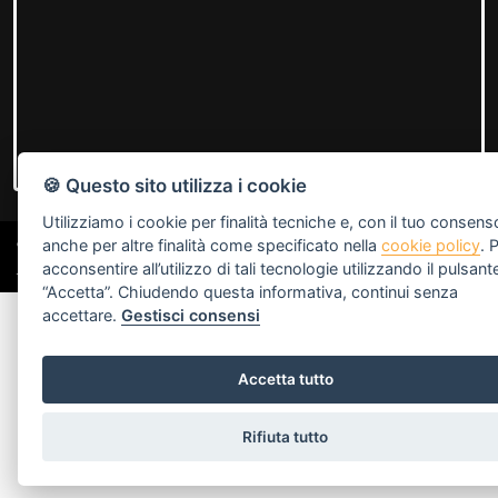
🍪 Questo sito utilizza i cookie
Utilizziamo i cookie per finalità tecniche e, con il tuo consens
©2019 Cambio-casa.net | Sede 1: Via Giovanni Torti 222A/R -
Gestisci Cookie
anche per altre finalità come specificato nella
cookie policy
. 
16143 Genova (GE)
Policy
acconsentire all’utilizzo di tali tecnologie utilizzando il pulsant
Sede 2: C. Italia 15R - 16145 Genova (GE) - PI 02234000996
“Accetta”. Chiudendo questa informativa, continui senza
accettare.
Gestisci consensi
Accetta tutto
Rifiuta tutto