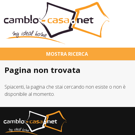
Home
Chi Siamo
Immobili In Vendita
Immobili In Affitto
Pagina non trovata
Servizi
Contatti
Lascia Una Richiesta
Spiacenti, la pagina che stai cercando non esiste o non è
disponibile al momento.
Proponi Un Immobile
Valuta Un Immobile