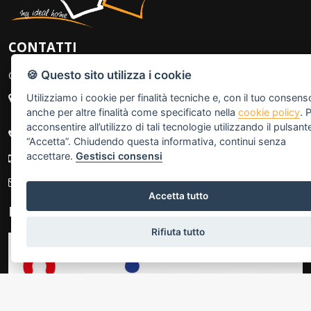
CONTATTI
🍪 Questo sito utilizza i cookie
Cambio-casa.net
Utilizziamo i cookie per finalità tecniche e, con il tuo consens
Sede 1: Via Giovanni Torti 222A/R - 16143 Genova (GE)
Sede 2: C. Italia 15R - 16145 Genova (GE)
anche per altre finalità come specificato nella
cookie policy
. 
acconsentire all’utilizzo di tali tecnologie utilizzando il pulsant
+39 010.354041
“Accetta”. Chiudendo questa informativa, continui senza
accettare.
Gestisci consensi
+39 338.6987654
info@cambio-casa.net
Accetta tutto
IL GRUPPO
Rifiuta tutto