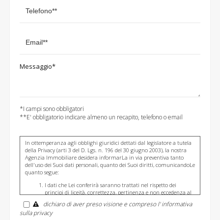
Messaggio*
*I campi sono obbligatori
**E' obbligatorio indicare almeno un recapito, telefono o email
In ottemperanza agli obblighi giuridici dettati dal legislatore a tutela
della Privacy (arti 3 del D. Lgs. n. 196 del 30 giugno 2003), la nostra
Agenzia Immobiliare desidera informarLa in via preventiva tanto
dell'uso dei Suoi dati personali, quanto dei Suoi diritti, comunicandoLe
quanto segue:
I dati che Lei conferirà saranno trattati nel rispetto dei
principi di liceità, correttezza, pertinenza e non eccedenza al
solo fine di adempiere all'incarico di mediazione per acquisto/
dichiaro di aver preso visione e compreso l' informativa
vendita / locazione relativo all'immobile di Suo interesse; in
sulla privacy
ogni caso saranno conservati per un periodo di tempo non