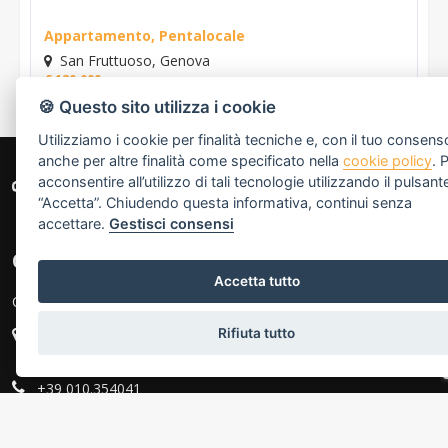
Appartamento, Pentalocale
San Fruttuoso, Genova
€ 120.000
🍪 Questo sito utilizza i cookie
Utilizziamo i cookie per finalità tecniche e, con il tuo consens
anche per altre finalità come specificato nella
cookie policy
. 
acconsentire all’utilizzo di tali tecnologie utilizzando il pulsant
“Accetta”. Chiudendo questa informativa, continui senza
accettare.
Gestisci consensi
CONTATTI
Accetta tutto
Cambio-casa.net
Rifiuta tutto
Sede 1: Via Giovanni Torti 222A/R - 16143 Genova (GE)
Sede 2: C. Italia 15R - 16145 Genova (GE)
+39 010.354041
+39 338.6987654