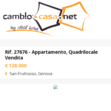
Home
Chi Siamo
Immobili In Vendita
Immobili In Affitto
Rif. 27676 - Appartamento, Quadrilocale
Vendita
Servizi
€ 128.000
Contatti
Lascia Una Richiesta
San Fruttuoso, Genova
Proponi Un Immobile
Valuta Un Immobile