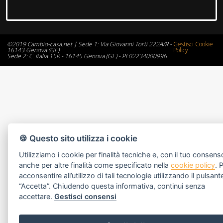
©2019 Cambio-casa.net | Sede 1: Via Giovanni Torti 222A/R -
Gestisci Cookie
16143 Genova (GE)
Policy
Sede 2: C. Italia 15R - 16145 Genova (GE) - PI 02234000996
🍪 Questo sito utilizza i cookie
Utilizziamo i cookie per finalità tecniche e, con il tuo consens
anche per altre finalità come specificato nella
cookie policy
. 
acconsentire all’utilizzo di tali tecnologie utilizzando il pulsant
“Accetta”. Chiudendo questa informativa, continui senza
accettare.
Gestisci consensi