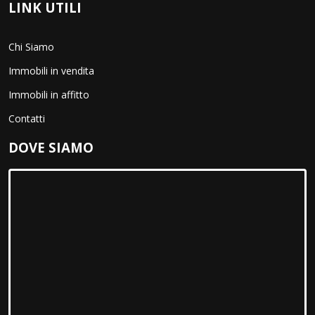
di legge. Per l'integrazione occorre vantare un interesse.
LINK UTILI
L'opposizione può essere sempre esercitata nei riguardi del
materiale commerciale pubblicitario, della vendita diretta o delle
ricerche di mercato; negli altri casi, l'opposizione presuppone un
Chi Siamo
motivo legittimo.
Immobili in vendita
Immobili in affitto
Contatti
DOVE SIAMO