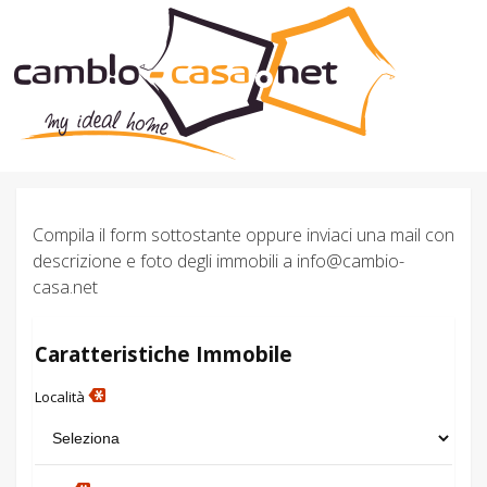
Home
Chi Siamo
Immobili In Vendita
Immobili In Affitto
Compila il form sottostante oppure inviaci una mail con
Servizi
descrizione e foto degli immobili a info@cambio-
casa.net
Contatti
Lascia Una Richiesta
Caratteristiche Immobile
Proponi Un Immobile
Località
Valuta Un Immobile