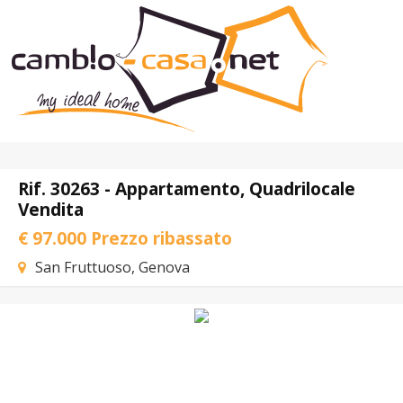
Home
Chi Siamo
Immobili In Vendita
Immobili In Affitto
Rif. 30263 - Appartamento, Quadrilocale
Vendita
Servizi
€ 97.000
Prezzo ribassato
Contatti
Lascia Una Richiesta
San Fruttuoso, Genova
Proponi Un Immobile
Valuta Un Immobile