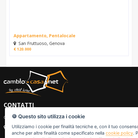
Appartamento, Pentalocale
San Fruttuoso, Genova
€ 120.000
CONTATTI
🍪 Questo sito utilizza i cookie
Cambio-casa.net
Utilizziamo i cookie per finalità tecniche e, con il tuo consens
Sede 1: Via Giovanni Torti 222A/R - 16143 Genova (GE)
anche per altre finalità come specificato nella
cookie policy
. 
Sede 2: C. Italia 15R - 16145 Genova (GE)