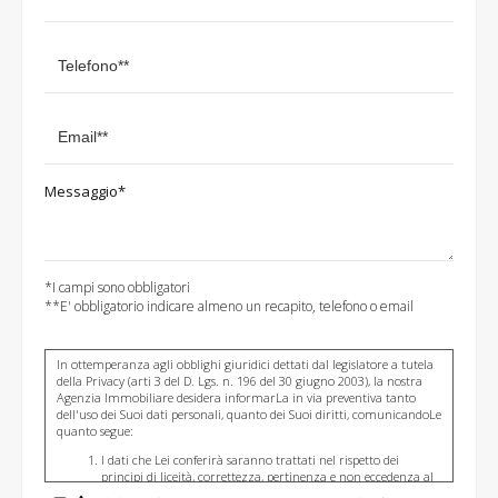
Messaggio*
*I campi sono obbligatori
**E' obbligatorio indicare almeno un recapito, telefono o email
In ottemperanza agli obblighi giuridici dettati dal legislatore a tutela
della Privacy (arti 3 del D. Lgs. n. 196 del 30 giugno 2003), la nostra
Agenzia Immobiliare desidera informarLa in via preventiva tanto
dell'uso dei Suoi dati personali, quanto dei Suoi diritti, comunicandoLe
quanto segue:
I dati che Lei conferirà saranno trattati nel rispetto dei
principi di liceità, correttezza, pertinenza e non eccedenza al
solo fine di adempiere all'incarico di mediazione per acquisto/